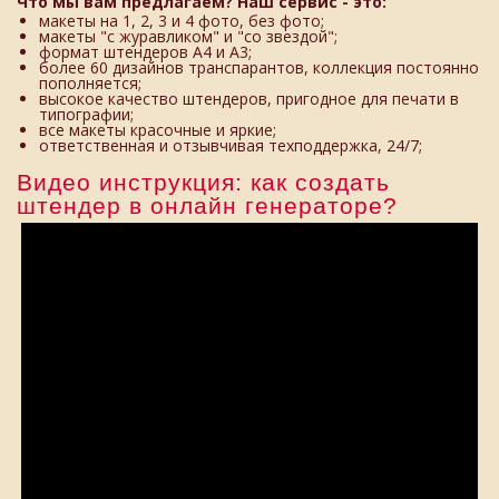
Что мы вам предлагаем? Наш сервис - это:
макеты на 1, 2, 3 и 4 фото, без фото;
макеты "с журавликом" и "со звездой";
формат штендеров А4 и А3;
более 60 дизайнов транспарантов, коллекция постоянно
пополняется;
высокое качество штендеров, пригодное для печати в
типографии;
все макеты красочные и яркие;
ответственная и отзывчивая техподдержка, 24/7;
Видео инструкция: как создать
штендер в онлайн генераторе?